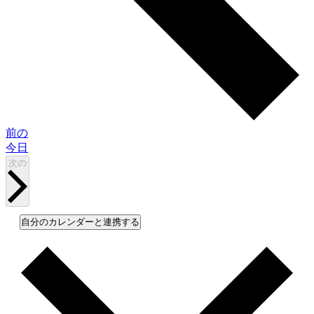
イ
前の
ベ
今日
ン
イ
次の
ベ
ト
ン
ト
自分のカレンダーと連携する