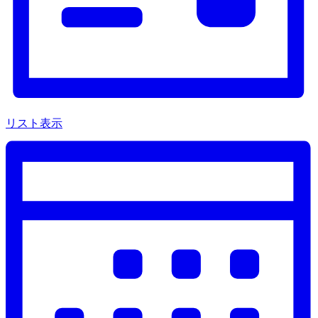
シ
ョ
で
イ
ン
ョ
ベ
ン
ン
ト
を
を
表
検
索
リスト表示
示
し
ま
す。