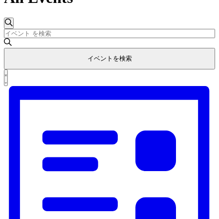
イ
イ
検
キ
ベ
ベ
索
ー
ワ
ン
ン
イベントを検索
ー
ト
ト
ド
イ
リ
を
を
ベ
ス
入
ン
ト
検
力
表
ト
し
索
示
ビ
て
し
く
ュ
だ
て
ー
さ
ナ
ナ
い。
ビ
キ
ビ
ー
ゲ
ゲ
ワ
ー
ー
ー
シ
ド