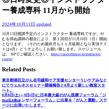
ー養成専科 11月から開始
2024年10月11日
updated
10月13日開講予定のインストラクター 養成専科ですが、や
むを得ぬ講師の都合により、第１回目が11月10日（日）開始
となります。（そのため最終月も１ヶ月延期となり実演テス
トは4月）どうぞよろしくお願い致します。スケジュール
は、 HPでご確認ください。
https://cancerfitness.jp/instructor-
course/
Related Posts
東京都港区立がん在宅緩和ケア支援センターういケアみなと
にてウェルネスセミナー開催報告と8月より新しい教室スタ
ート。
8月8日(土)～9日(日)に日本最大級のがん医療フォーラム「ジ
ャパンキャンサーフォーラム」に出展＆「がんと運動」ステ
Learn More
ージに出演いたします。